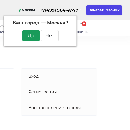
+7(499) 964-47-77
Заказать звонок
МОСКВА
Ваш город —
Москва
?
0
0
0
бинет
сравнить
закладки
корзина
Вход
Регистрация
Восстановление пароля