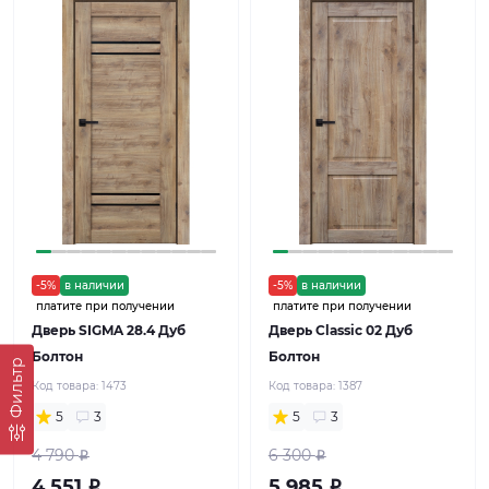
-5%
в наличии
-5%
в наличии
платите при получении
платите при получении
Дверь SIGMA 28.4 Дуб
Дверь Classic 02 Дуб
Болтон
Болтон
Фильтр
Код товара:
1473
Код товара:
1387
5
3
5
3
4 790
6 300
Р
Р
4 551
5 985
Р
Р