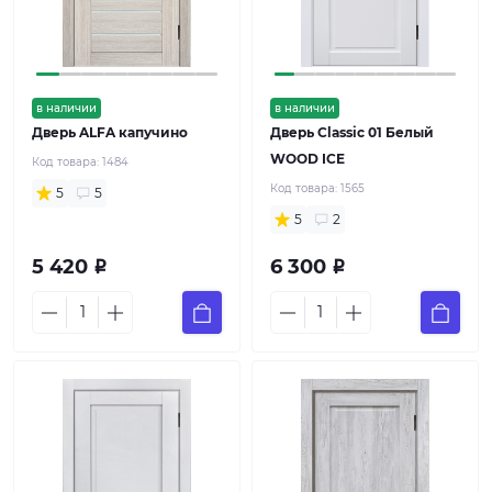
в наличии
в наличии
Дверь ALFA капучино
Дверь Classic 01 Белый
WOOD ICE
Код товара:
1484
Код товара:
1565
5
5
5
2
5 420
6 300
Р
Р