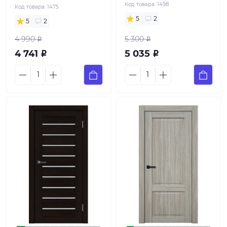
Код товара:
1498
Код товара:
1475
5
2
5
2
4 990
5 300
Р
Р
4 741
5 035
Р
Р