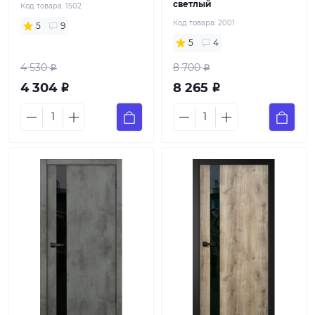
светлый
Код товара:
1502
Код товара:
2001
5
9
5
4
4 530
8 700
Р
Р
4 304
8 265
Р
Р