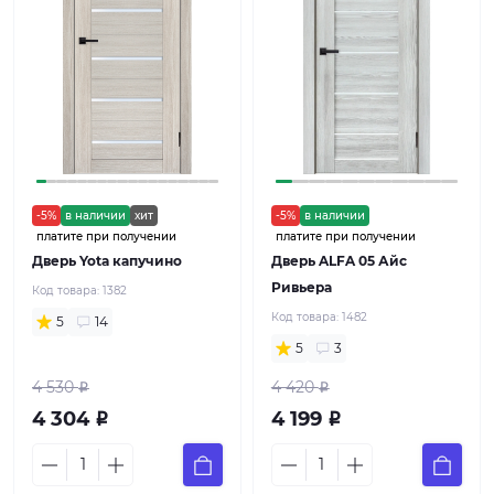
-5%
в наличии
хит
-5%
в наличии
платите при получении
платите при получении
Дверь Yota капучино
Дверь ALFA 05 Айс
Ривьера
Код товара:
1382
Код товара:
1482
5
14
5
3
4 530
4 420
Р
Р
4 304
4 199
Р
Р