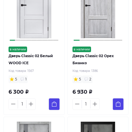
в наличии
в наличии
Дверь Classic 02 Белый
Дверь Classic 02 Орех
WOOD ICE
Бианко
Код товара:
1567
Код товара:
1386
5
1
5
2
6 300
6 930
Р
Р