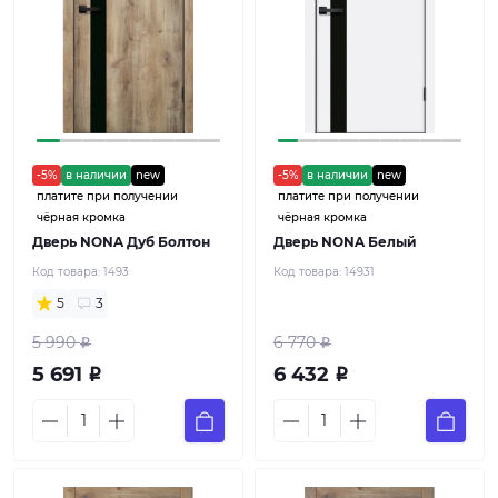
-5%
в наличии
new
-5%
в наличии
new
платите при получении
платите при получении
чёрная кромка
чёрная кромка
Дверь NONA Дуб Болтон
Дверь NONA Белый
Код товара:
1493
Код товара:
14931
5
3
5 990
6 770
Р
Р
5 691
6 432
Р
Р