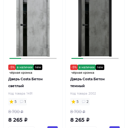
-5%
в наличии
new
-5%
в наличии
new
чёрная кромка
чёрная кромка
Дверь Costa Бетон
Дверь Costa Бетон
светлый
темный
Код товара:
1491
Код товара:
2002
5
1
5
2
8 700
8 700
Р
Р
8 265
8 265
Р
Р