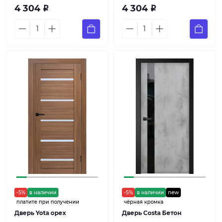
4 304
4 304
Р
Р
-5%
в наличии
-5%
в наличии
new
платите при получении
чёрная кромка
Дверь Yota орех
Дверь Costa Бетон