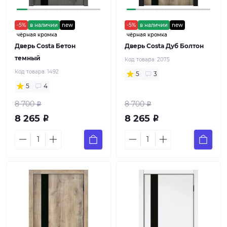
-5%
в наличии
new
-5%
в наличии
new
чёрная кромка
чёрная кромка
Дверь Costa Бетон
Дверь Costa Дуб Болтон
темный
Код товара:
2075
Код товара:
1492
5
3
5
4
8 700
8 700
Р
Р
8 265
8 265
Р
Р