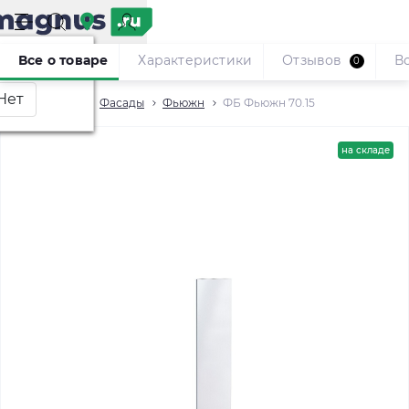
Москва
?
Все о товаре
Характеристики
Отзывов
В
0
Кухни
Фасады
Фьюжн
ФБ Фьюжн 70.15
на складе