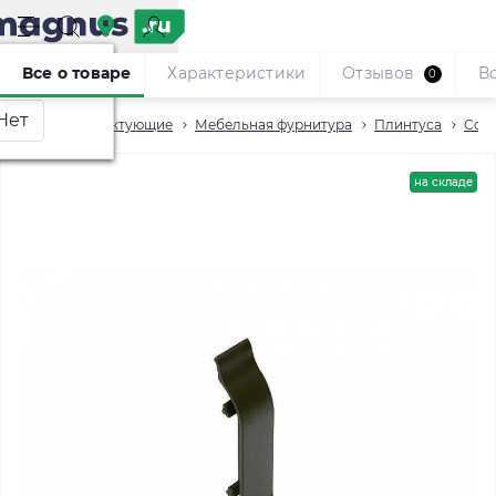
Москва
?
Все о товаре
Характеристики
Отзывов
В
0
Комплектующие
Мебельная фурнитура
Плинтуса
Сое
на складе