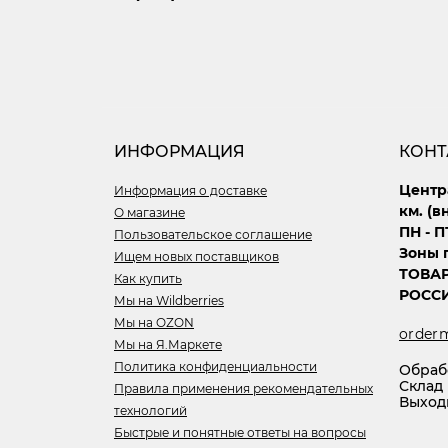
ИНФОРМАЦИЯ
КОНТ
Центр
Информация о доставке
км. (в
О магазине
ПН - П
Пользовательское соглашение
Зоны п
Ищем новых поставщиков
ТОВА
Как купить
РОССИ
Мы на Wildberries
Мы на OZON
order
Мы на Я.Маркете
Политика конфиденциальности
Обрабо
Склад П
Правила применения рекомендательных
Выход
технологий
Быстрые и понятные ответы на вопросы