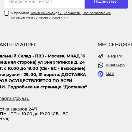
Подписаться
Я прочитал
Политика конфиденциальности
,
Пользовательское
соглашение
и согласен с условиями
АКТЫ И АДРЕС
МЕССЕНДЖЕ
альный Склад - ПВЗ - Москва, МКАД 16
Telegram
нешняя сторона) ул Энергетиков д. 24
WhatsApp
Т: с 10.00 до 19.00 (СБ - ВС - Выходные)
MAX
огрузки - 29, 30, 31 ворота. ДОСТАВКА
РОВ ОСУЩЕСТВЛЯЕТСЯ ПО ВСЕЙ
И. Подробнее на странице "Доставка"
magnus@ya.ru
тка заказов 24/7
Н - ПТ: с 10.00 до 19.00 (СБ - ВС -
ные)