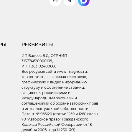
РЫ
РЕКВИЗИТЫ
ИП Валеев В.Д, ОГРНИП
313774620000109,
ИНН 363102400666
Все ресурсы сайта www.magnus.ru,
товарный знак, включая текстовую,
графическую и видео информацию,
структуру и оформление страниц,
защищены российскими и
международными законами и
соглашениями об охране авторских прав
и интеллектуальной собственности
Патент № 966120 (статьи 1259 и 1260 главы
70 "Авторское право" Гражданского
Кодекса Российской Федерации от 18
декабря 2006 года N 230-ФЗ).