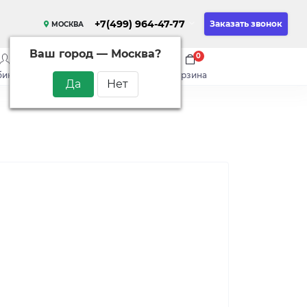
+7(499) 964-47-77
Заказать звонок
МОСКВА
Ваш город —
Москва
?
0
0
0
бинет
сравнить
закладки
корзина