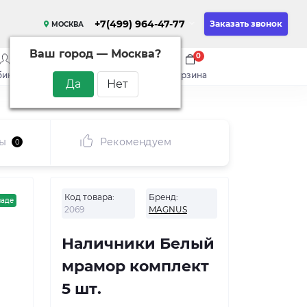
+7(499) 964-47-77
Заказать звонок
МОСКВА
Ваш город —
Москва
?
0
0
0
бинет
сравнить
закладки
корзина
ы
Рекомендуем
0
Код товара:
Бренд:
ладе
2069
MAGNUS
Наличники Белый
мрамор комплект
5 шт.