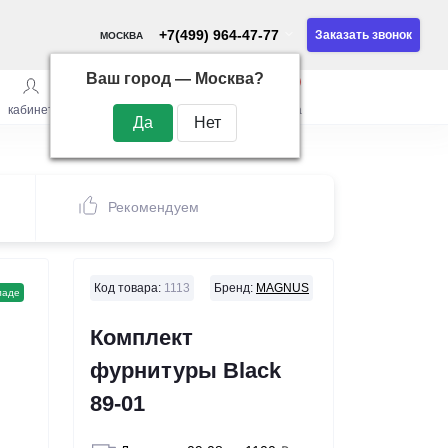
+7(499) 964-47-77
Заказать звонок
МОСКВА
Ваш город —
Москва
?
0
0
0
кабинет
сравнить
закладки
корзина
Рекомендуем
Код товара:
1113
Бренд:
MAGNUS
ладе
Комплект
фурнитуры Black
89-01