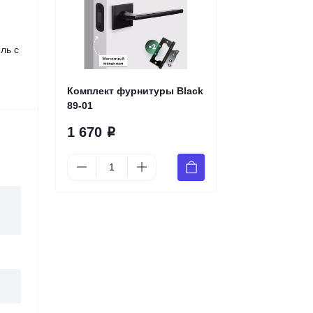
ль с
Комплект фурнитуры Black
89-01
1 670
Р