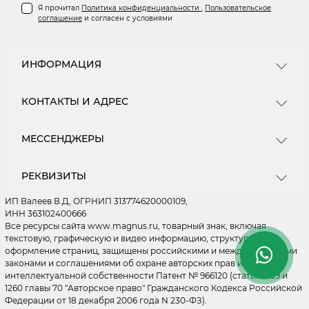
Я прочитал
Политика конфиденциальности
,
Пользовательское
соглашение
и согласен с условиями
ИНФОРМАЦИЯ
Информация о доставке
КОНТАКТЫ И АДРЕС
О магазине
Пользовательское соглашение
Центральный Склад - ПВЗ - Москва, МКАД 16 км.
МЕССЕНДЖЕРЫ
Ищем новых поставщиков
(внешняя сторона) ул Энергетиков д. 24 ПН - ПТ: с
10.00 до 19.00 (СБ - ВС - Выходные) Зоны погрузки
Как купить
Telegram
- 29, 30, 31 ворота. ДОСТАВКА ТОВАРОВ
Мы на Wildberries
РЕКВИЗИТЫ
ОСУЩЕСТВЛЯЕТСЯ ПО ВСЕЙ РОССИИ. Подробнее
WhatsApp
Мы на OZON
на странице "Доставка"
ИП Валеев В.Д, ОГРНИП 313774620000109,
Мы на Я.Маркете
MAX
ИНН 363102400666
Политика конфиденциальности
Все ресурсы сайта www.magnus.ru, товарный знак, включая
ordermagnus@ya.ru
текстовую, графическую и видео информацию, структуру и
Правила применения рекомендательных
оформление страниц, защищены российскими и международными
Обработка заказов 24/7
технологий
Склад ПН - ПТ: с 10.00 до 19.00 (СБ - ВС - Выходные)
законами и соглашениями об охране авторских прав и
Быстрые и понятные ответы на вопросы
интеллектуальной собственности Патент № 966120 (статьи 1259 и
1260 главы 70 "Авторское право" Гражданского Кодекса Российской
Личный кабинет
Федерации от 18 декабря 2006 года N 230-ФЗ).
Статьи