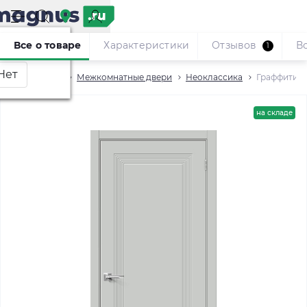
Москва
?
Все о товаре
Характеристики
Отзывов
В
1
Двери
Межкомнатные двери
Неоклассика
Граффити-2
на складе