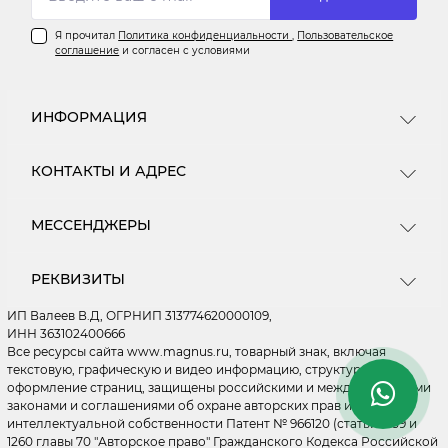
Я прочитал
Политика конфиденциальности
,
Пользовательское
соглашение
и согласен с условиями
ИНФОРМАЦИЯ
Информация о доставке
КОНТАКТЫ И АДРЕС
О магазине
Пользовательское соглашение
Центральный Склад - ПВЗ - Москва, МКАД 16 км.
МЕССЕНДЖЕРЫ
Ищем новых поставщиков
(внешняя сторона) ул Энергетиков д. 24 ПН - ПТ: с
10.00 до 19.00 (СБ - ВС - Выходные) Зоны погрузки
Как купить
Telegram
- 29, 30, 31 ворота. ДОСТАВКА ТОВАРОВ
Мы на Wildberries
РЕКВИЗИТЫ
ОСУЩЕСТВЛЯЕТСЯ ПО ВСЕЙ РОССИИ. Подробнее
WhatsApp
Мы на OZON
на странице "Доставка"
ИП Валеев В.Д, ОГРНИП 313774620000109,
Мы на Я.Маркете
MAX
ИНН 363102400666
Политика конфиденциальности
Все ресурсы сайта www.magnus.ru, товарный знак, включая
ordermagnus@ya.ru
текстовую, графическую и видео информацию, структуру и
Правила применения рекомендательных
оформление страниц, защищены российскими и международными
Обработка заказов 24/7
технологий
Склад ПН - ПТ: с 10.00 до 19.00 (СБ - ВС - Выходные)
законами и соглашениями об охране авторских прав и
Быстрые и понятные ответы на вопросы
интеллектуальной собственности Патент № 966120 (статьи 1259 и
1260 главы 70 "Авторское право" Гражданского Кодекса Российской
Личный кабинет