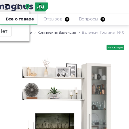
Москва
?
Все о товаре
Отзывов
Вопросы
0
0
Гостиные
Комплекты Валенсия
Валенсия Гостиная № 056,
на складе