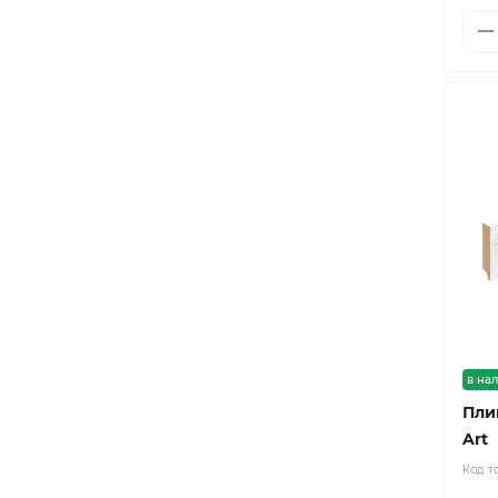
Флэт
Фрейм
Фьюжн
Шале
в на
Пли
Art
Код т