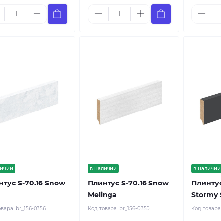
личии
в наличии
в наличии
нтус S-70.16 Snow
Плинтус S-70.16 Snow
Плинтус
Melinga
Stormy S
овара:
br_156-0356
Код товара:
br_156-0350
Код товара