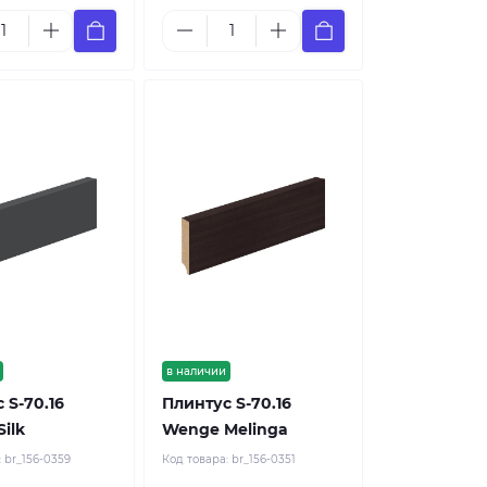
в наличии
 S-70.16
Плинтус S-70.16
ilk
Wenge Melinga
:
br_156-0359
Код товара:
br_156-0351