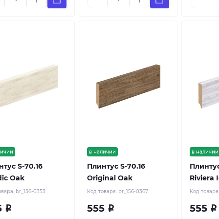
личии
в наличии
в наличии
тус S-70.16
Плинтус S-70.16
Плинтус
dic Oak
Original Oak
Riviera 
овара:
br_156-0353
Код товара:
br_156-0367
Код товара
5
555
555
Р
Р
Р