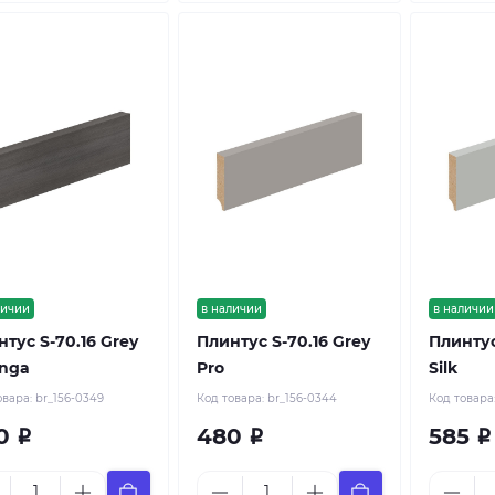
личии
в наличии
в наличии
тус S-70.16 Grey
Плинтус S-70.16 Grey
Плинтус
inga
Pro
Silk
овара:
br_156-0349
Код товара:
br_156-0344
Код товара
0
480
585
Р
Р
Р