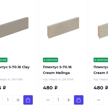
личии
в наличии
в наличии
тус S-70.16 Clay
Плинтус S-70.16
Плинтус
Cream Melinga
Cream 
овара:
br_156-0368
Код товара:
br_156-0348
Код товара
5
480
480
Р
Р