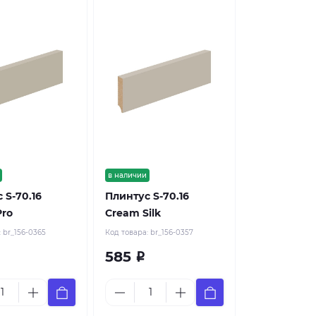
в наличии
 S-70.16
Плинтус S-70.16
Pro
Cream Silk
:
br_156-0365
Код товара:
br_156-0357
585
Р
Р