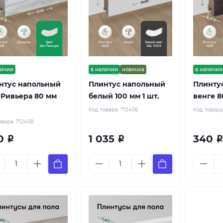
личии
в наличии
новинка
в наличии
нтус напольный
Плинтус напольный
Плинту
 Ривьера 80 мм
белый 100 мм 1 шт.
венге 8
Код товара:
712456
Код товара
овара:
712458
0
1 035
340
Р
Р
Р