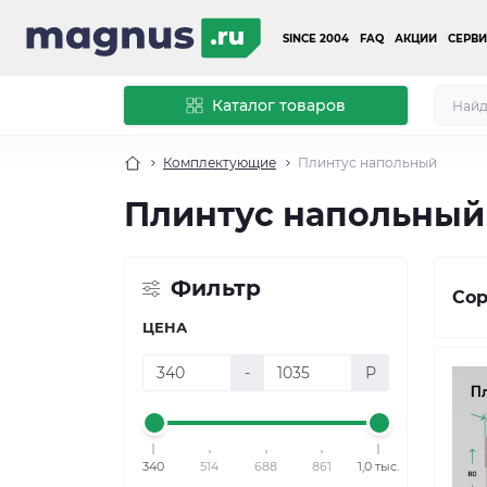
SINCE 2004
FAQ
АКЦИИ
СЕРВИ
Каталог товаров
Комплектующие
Плинтус напольный
Плинтус напольный
Фильтр
Сор
ЦЕНА
-
Р
340
514
688
861
1,0 тыс.