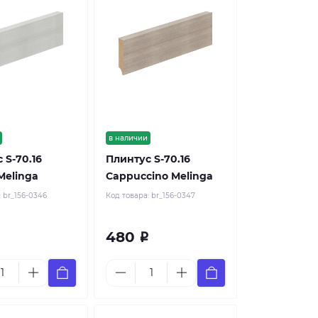
в наличии
 S-70.16
Плинтус S-70.16
Melinga
Cappuccino Melinga
:
br_156-0346
Код товара:
br_156-0347
480
Р
Р