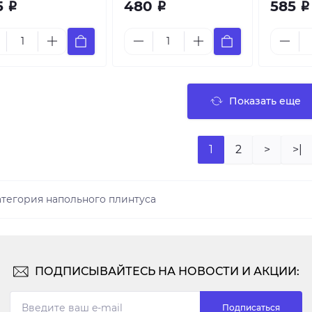
5
480
585
Р
Р
Р
Показать еще
1
2
>
>|
атегория напольного плинтуса
ПОДПИСЫВАЙТЕСЬ НА НОВОСТИ И АКЦИИ:
Подписаться