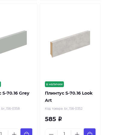
в наличии
 S-70.16 Grey
Плинтус S-70.16 Look
Art
:
br_156-0358
Код товара:
br_156-0352
585
Р