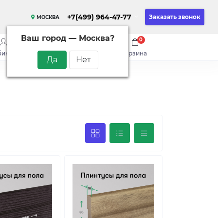
+7(499) 964-47-77
Заказать звонок
МОСКВА
Ваш город —
Москва
?
0
0
0
бинет
сравнить
закладки
корзина