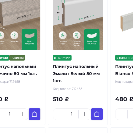
личии
новинка
в наличии
в наличии
нтус напольный
Плинтус напольный
Плинтус
учино 80 мм 1шт.
Эмалит Белый 80 мм
Bianco 
1шт.
овара:
712458
Код товара
Код товара:
712458
0
510
480
Р
Р