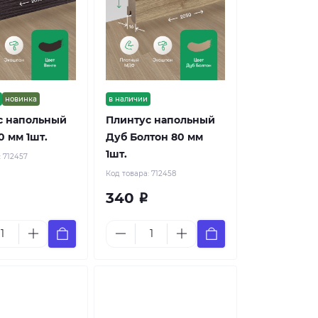
новинка
в наличии
с напольный
Плинтус напольный
0 мм 1шт.
Дуб Болтон 80 мм
1шт.
:
712457
Код товара:
712458
340
Р