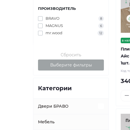
ПРОИЗВОДИТЕЛЬ
BRAVO
8
MAGNUS
6
mr.wood
12
в на
Пли
Сбросить
Айс
1шт.
Выберите фильтры
Код т
34
Категории
Двери БРАВО
Межкомнатные двери
Мебель