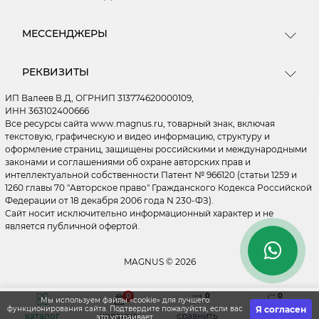
О магазине
Пользовательское соглашение
Центральный Склад - ПВЗ - Москва, МКАД 16 км.
МЕССЕНДЖЕРЫ
Ищем новых поставщиков
(внешняя сторона) ул Энергетиков д. 24 ПН - ПТ: с
10.00 до 19.00 (СБ - ВС - Выходные) Зоны погрузки
Как купить
Telegram
- 29, 30, 31 ворота. ДОСТАВКА ТОВАРОВ
Мы на Wildberries
РЕКВИЗИТЫ
ОСУЩЕСТВЛЯЕТСЯ ПО ВСЕЙ РОССИИ. Подробнее
WhatsApp
Мы на OZON
на странице "Доставка"
ИП Валеев В.Д, ОГРНИП 313774620000109,
Мы на Я.Маркете
MAX
ИНН 363102400666
Политика конфиденциальности
Все ресурсы сайта www.magnus.ru, товарный знак, включая
ordermagnus@ya.ru
текстовую, графическую и видео информацию, структуру и
Правила применения рекомендательных
оформление страниц, защищены российскими и международными
Обработка заказов 24/7
технологий
Склад ПН - ПТ: с 10.00 до 19.00 (СБ - ВС - Выходные)
законами и соглашениями об охране авторских прав и
Быстрые и понятные ответы на вопросы
интеллектуальной собственности Патент № 966120 (статьи 1259 и
1260 главы 70 "Авторское право" Гражданского Кодекса Российской
Личный кабинет
Федерации от 18 декабря 2006 года N 230-ФЗ).
Статьи
Сайт носит исключительно информационный характер и не
Связаться с нами
является публичной офертой.
Возврат товара
Карта сайта
MAGNUS © 2026
Производители
Подарочный сертификат
0
0
0
Мы используем файлы «cookie» для лучшего
Акции
Я согласен
функционирования сайта. Подтвердите пожалуйста, если вас
каталог
корзина
сравнить
закладки
это устраивает.