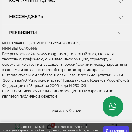
КОНТАКТЫ И АДРЕС
О магазине
Пользовательское соглашение
Центральный Склад - ПВЗ - Москва, МКАД 16 км.
МЕССЕНДЖЕРЫ
Ищем новых поставщиков
(внешняя сторона) ул Энергетиков д. 24 ПН - ПТ: с
10.00 до 19.00 (СБ - ВС - Выходные) Зоны погрузки
Как купить
Telegram
- 29, 30, 31 ворота. ДОСТАВКА ТОВАРОВ
Мы на Wildberries
РЕКВИЗИТЫ
ОСУЩЕСТВЛЯЕТСЯ ПО ВСЕЙ РОССИИ. Подробнее
WhatsApp
Мы на OZON
на странице "Доставка"
ИП Валеев В.Д, ОГРНИП 313774620000109,
Мы на Я.Маркете
MAX
ИНН 363102400666
Политика конфиденциальности
Все ресурсы сайта www.magnus.ru, товарный знак, включая
ordermagnus@ya.ru
текстовую, графическую и видео информацию, структуру и
Правила применения рекомендательных
оформление страниц, защищены российскими и международными
Обработка заказов 24/7
технологий
Склад ПН - ПТ: с 10.00 до 19.00 (СБ - ВС - Выходные)
законами и соглашениями об охране авторских прав и
Быстрые и понятные ответы на вопросы
интеллектуальной собственности Патент № 966120 (статьи 1259 и
1260 главы 70 "Авторское право" Гражданского Кодекса Российской
Личный кабинет
Федерации от 18 декабря 2006 года N 230-ФЗ).
Статьи
Сайт носит исключительно информационный характер и не
Связаться с нами
является публичной офертой.
Возврат товара
Карта сайта
MAGNUS © 2026
Производители
Подарочный сертификат
0
0
0
Мы используем файлы «cookie» для лучшего
Акции
Я согласен
функционирования сайта. Подтвердите пожалуйста, если вас