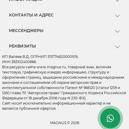
Информация о доставке
КОНТАКТЫ И АДРЕС
О магазине
Пользовательское соглашение
Центральный Склад - ПВЗ - Москва, МКАД 16 км.
МЕССЕНДЖЕРЫ
Ищем новых поставщиков
(внешняя сторона) ул Энергетиков д. 24 ПН - ПТ: с
10.00 до 19.00 (СБ - ВС - Выходные) Зоны погрузки
Как купить
Telegram
- 29, 30, 31 ворота. ДОСТАВКА ТОВАРОВ
Мы на Wildberries
РЕКВИЗИТЫ
ОСУЩЕСТВЛЯЕТСЯ ПО ВСЕЙ РОССИИ. Подробнее
WhatsApp
Мы на OZON
на странице "Доставка"
ИП Валеев В.Д, ОГРНИП 313774620000109,
Мы на Я.Маркете
MAX
ИНН 363102400666
Политика конфиденциальности
Все ресурсы сайта www.magnus.ru, товарный знак, включая
ordermagnus@ya.ru
текстовую, графическую и видео информацию, структуру и
Правила применения рекомендательных
оформление страниц, защищены российскими и международными
Обработка заказов 24/7
технологий
Склад ПН - ПТ: с 10.00 до 19.00 (СБ - ВС - Выходные)
законами и соглашениями об охране авторских прав и
Быстрые и понятные ответы на вопросы
интеллектуальной собственности Патент № 966120 (статьи 1259 и
1260 главы 70 "Авторское право" Гражданского Кодекса Российской
Личный кабинет
Федерации от 18 декабря 2006 года N 230-ФЗ).
Статьи
Сайт носит исключительно информационный характер и не
Связаться с нами
является публичной офертой.
Возврат товара
Карта сайта
MAGNUS © 2026
Производители