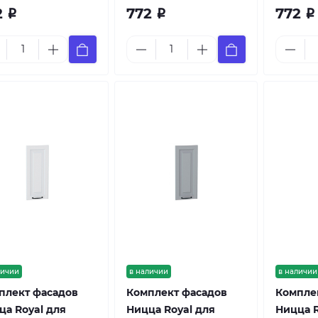
2
772
772
Р
Р
Р
личии
в наличии
в наличии
плект фасадов
Комплект фасадов
Компле
ца Royal для
Ницца Royal для
Ницца R