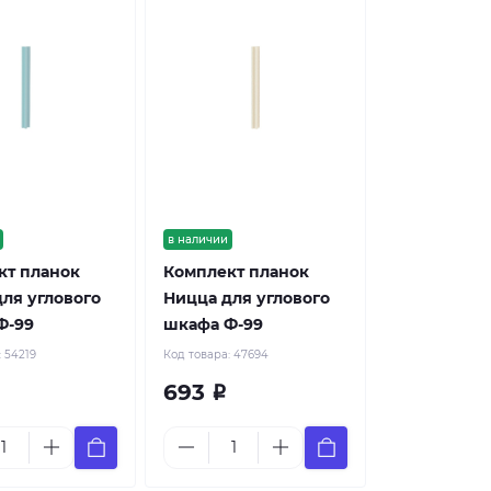
в наличии
кт планок
Комплект планок
ля углового
Ницца для углового
Ф-99
шкафа Ф-99
:
54219
Код товара:
47694
693
Р