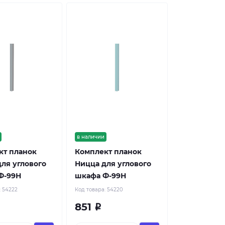
в наличии
кт планок
Комплект планок
ля углового
Ницца для углового
Ф-99Н
шкафа Ф-99Н
:
54222
Код товара:
54220
851
Р