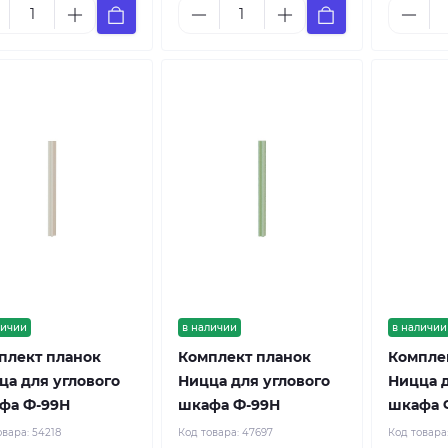
личии
в наличии
в наличии
плект планок
Комплект планок
Компле
ца для углового
Ницца для углового
Ницца д
фа Ф-99Н
шкафа Ф-99Н
шкафа 
овара:
54218
Код товара:
47697
Код товара