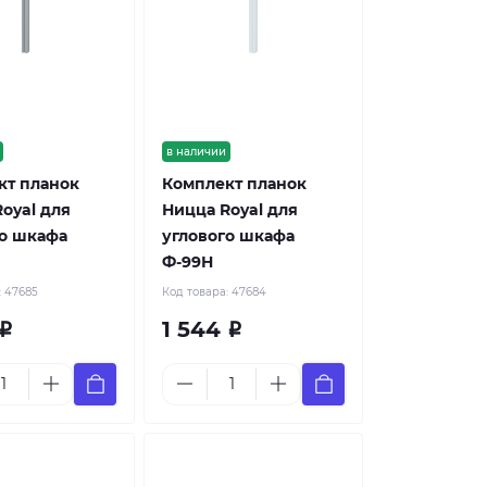
в наличии
кт планок
Комплект планок
oyal для
Ницца Royal для
го шкафа
углового шкафа
Ф-99Н
:
47685
Код товара:
47684
1 544
Р
Р