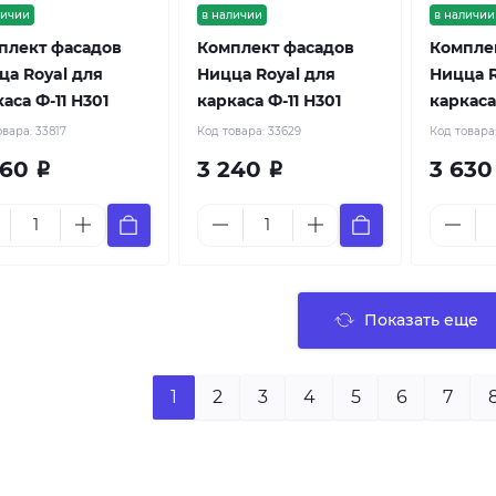
личии
в наличии
в наличии
плект фасадов
Комплект фасадов
Компле
ца Royal для
Ницца Royal для
Ницца R
аса Ф-11 Н301
каркаса Ф-11 Н301
каркаса
овара:
33817
Код товара:
33629
Код товара
660
3 240
3 63
Р
Р
Показать еще
1
2
3
4
5
6
7