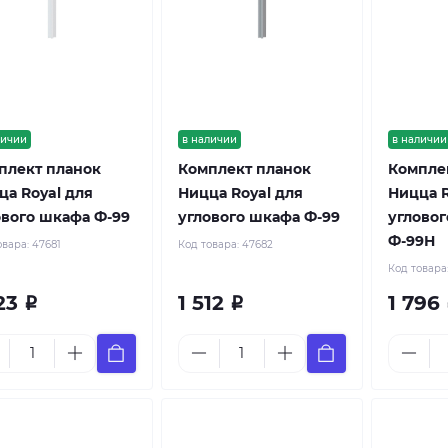
личии
в наличии
в наличии
плект планок
Комплект планок
Компле
ца Royal для
Ницца Royal для
Ницца R
ового шкафа Ф-99
углового шкафа Ф-99
углово
Ф-99Н
овара:
47681
Код товара:
47682
Код товара
323
1 512
1 796
Р
Р