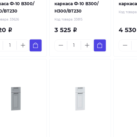
аса Ф-10 В300/
каркаса Ф-10 В300/
каркаса
0/ВТ230
Н300/ВТ230
Код товара
овара:
33626
Код товара:
33815
120
3 525
4 53
Р
Р