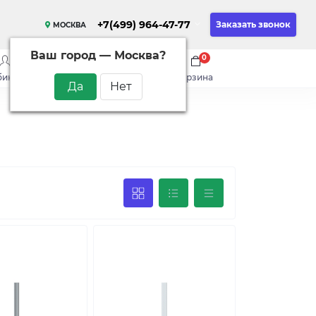
+7(499) 964-47-77
Заказать звонок
МОСКВА
Ваш город —
Москва
?
0
0
0
бинет
сравнить
закладки
корзина