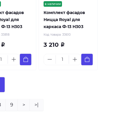
в наличии
кт фасадов
Комплект фасадов
oyal для
Ницца Royal для
 Ф-13 Н303
каркаса Ф-13 Н303
:
33818
Код товара:
33610
0
3 210
Р
Р
8
9
>
>|