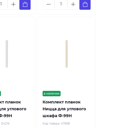
в наличии
кт планок
Комплект планок
ля углового
Ницца для углового
Ф-99Н
шкафа Ф-99Н
:
54216
Код товара:
47698