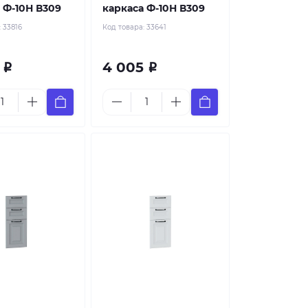
 Ф-10Н В309
каркаса Ф-10Н В309
:
33816
Код товара:
33641
0
4 005
Р
Р