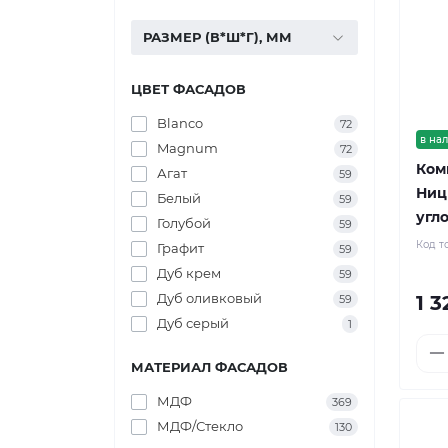
РАЗМЕР (В*Ш*Г), ММ
ЦВЕТ ФАСАДОВ
Blanco
72
в на
Magnum
72
Ком
Агат
59
Ниц
Белый
59
угл
Голубой
59
Код т
Графит
59
Дуб крем
59
Дуб оливковый
1 
59
Дуб серый
1
МАТЕРИАЛ ФАСАДОВ
МДФ
369
МДФ/Стекло
130