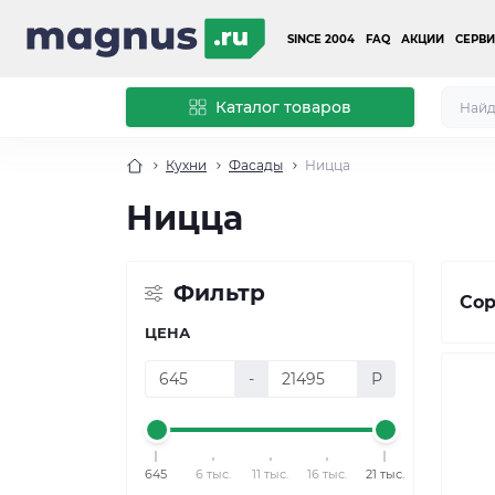
SINCE 2004
FAQ
АКЦИИ
СЕРВИ
Каталог товаров
Кухни
Фасады
Ницца
Ницца
Фильтр
Сор
ЦЕНА
-
Р
645
6 тыс.
11 тыс.
16 тыс.
21 тыс.