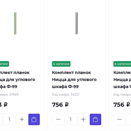
личии
в наличии
в наличии
плект планок
Комплект планок
Компле
ца для углового
Ницца для углового
Ницца д
фа Ф-99
шкафа Ф-99
шкафа 
овара:
47693
Код товара:
54221
Код товара
3
756
756
Р
Р
Р