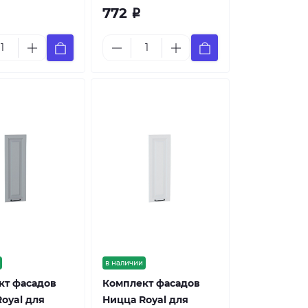
772
Р
в наличии
кт фасадов
Комплект фасадов
oyal для
Ницца Royal для