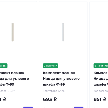
личии
в наличии
в наличии
плект планок
Комплект планок
Компле
ца для углового
Ницца для углового
Ницца д
фа Ф-99
шкафа Ф-99
шкафа 
овара:
54217
Код товара:
54215
Код товара
3
693
851
Р
Р
Р