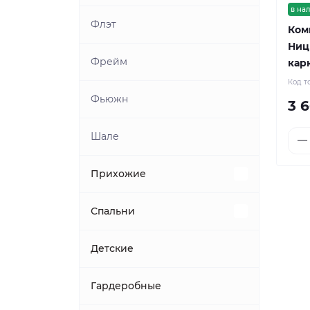
в на
Флэт
Ком
Ниц
Фрейм
карк
Код т
Фьюжн
3 
Шале
Прихожие
Комплекты Domino
Спальни
Комплекты Стиль
Комплекты Валенсия
Детские
Комплекты Трувор
Комплекты Афина
Гардеробные