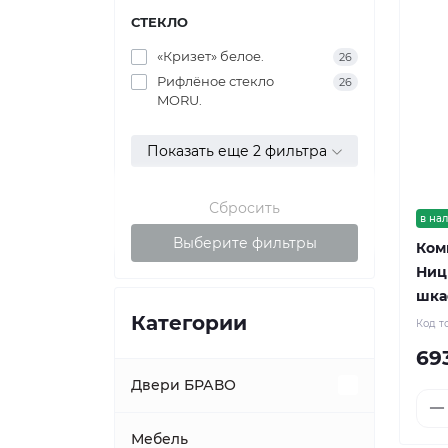
СТЕКЛО
«Кризет» белое.
26
Рифлёное стекло
26
MORU.
Показать еще 2 фильтра
Сбросить
в на
Выберите фильтры
Ком
Ниц
шка
Категории
Код т
69
Двери БРАВО
Межкомнатные двери
Мебель